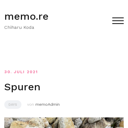
Zum
Inhalt
memo.re
springen
TOG
Chiharu Koda
30. JULI 2021
Spuren
von
memoAdmin
DAYS